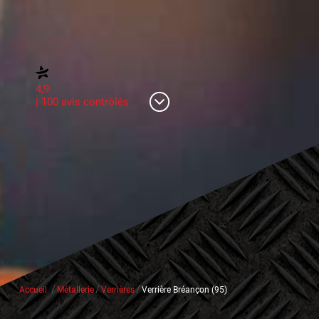
4,9
| 100 avis contrôlés
/
/
/
Accueil
Métallerie
Verrières
Verrière Bréançon (95)