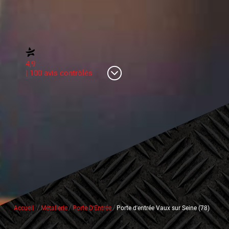
4,9
| 100 avis contrôlés
/
/
/
Accueil
Métallerie
Porte D’Entrée
Porte d'entrée Vaux sur Seine (78)