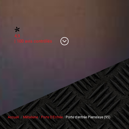
4,9
| 100 avis contrôlés
/
/
/
Accueil
Métallerie
Porte D’Entrée
Porte d'entrée Pierrelaye (95)