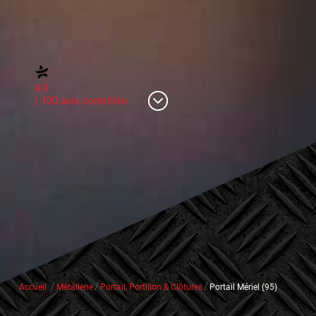
4,9
| 100 avis contrôlés
/
/
/
Accueil
Métallerie
Portail, Portillon & Clôtures
Portail Mériel (95)