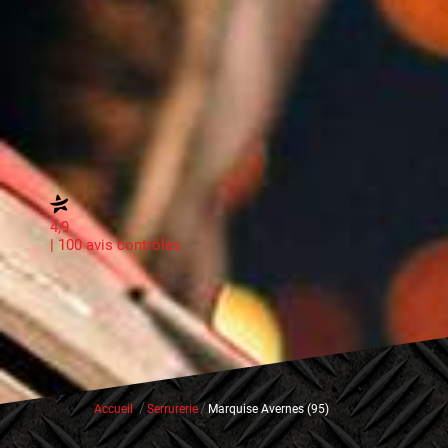
4,9
| 100 avis contrôlés
/
/
Accueil
Serrurerie
Marquise Avernes (95)