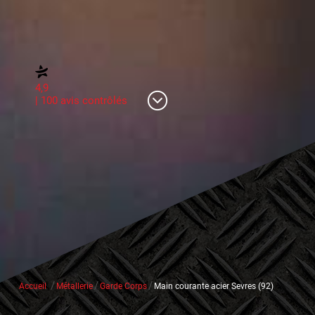
4,9
| 100 avis contrôlés
/
/
/
Accueil
Métallerie
Garde Corps
Main courante acier Sevres (92)