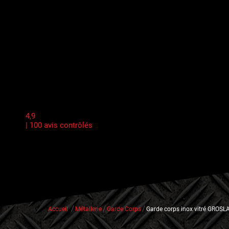
4,9
| 100 avis contrôlés
/
/
/
Accueil
Métallerie
Garde Corps
Garde corps inox vitré GROSLA