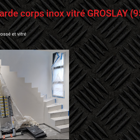
arde corps inox vitré GROSLAY (9
rossé et vitré