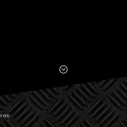
Y (95)